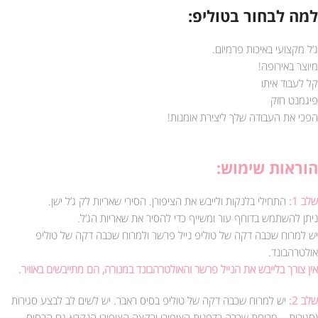
למה לבחור בטוליפ:
ג’ל מקצועי באיכות פרמיום.
מיוצר באירופה!
קל לעבוד איתו
פיגמנט חזק
הפכי את העבודה שלך ליצירת אומנות!
הוראות שימוש:
שלב 1:
התחילי בלנקות ולייבש את הציפורן. הסירי שאריות לק ג’ל ישן.
ניתן להשתמש בדוחף עור ומשייף כדי להסיר את שאריות הג’ל.
יש למרוח שכבה דקה של טוליפ נייל פרשר ולמרוח שכבה דקה של טוליפ
אולטרהבונד.
אין צורך בלייבש את הנייל פרשר והאולטרהבונד במנורה, הם מתייבשים באוויר.
שלב 2:
יש למרוח שכבה דקה של טוליפ בסיס ראבר. יש לשים לב לבצע סגירות
(סגירות – מריחת שכבה בדפנות הציפורן ובקצה הציפורן הנקרא גם הבסיס