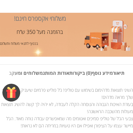
משלוחי אקספרס חינם!
בהזמנה מעל 350 ש”ח
בכפוף לתנאי משלוח ותשלום
תיאור
מידע נוסף
(0) ביקורות
אודות המותג
משלוחים ומעקב
השיגי תוצאות מדהימום בשימוש עם טוליפ! ג’ל פוליש פרמיום שיעניק לציפורניים
שלך מראה מדהים!
בעזרת האיכות הגבוהה והנוסחה הקלה לעבודה, לא יהיה לך קשה להשיג תוצאות
מעולות מהשכבה הראשונה!
צבעי הג’ל של טוליפ סמיכים ואטומים מה שמאפשרים עבודה נוחה מאוד. הג’ל
מיישר עצמו על הציפורן ואפילו אם היו טעויות במריחה הם לא נראות!