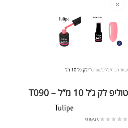
לחץ להגדלת התמונה
עמוד הבית
ג’לים
Tulipe
לק ג׳ל 10 מל
טוליפ לק ג’ל 10 מ”ל – T090
0 ביקורות