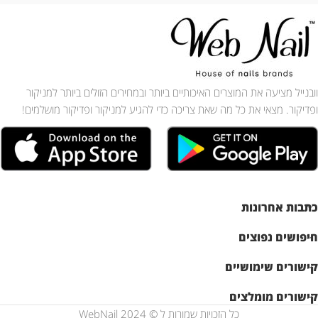
וובנייל מציעה את המוצרים האיכותיים ביותר ובמחירים הזולים ביותר למניקור
ופדיקור. מצאי את כל מה שאת צריכה כדי להגיע למניקור ופדיקור מושלמים!
כתבות אחרונות
חיפושים נפוצים
קישורים שימושיים
קישורים מומלצים
כל הזכויות שמורות ל © WebNail 2024