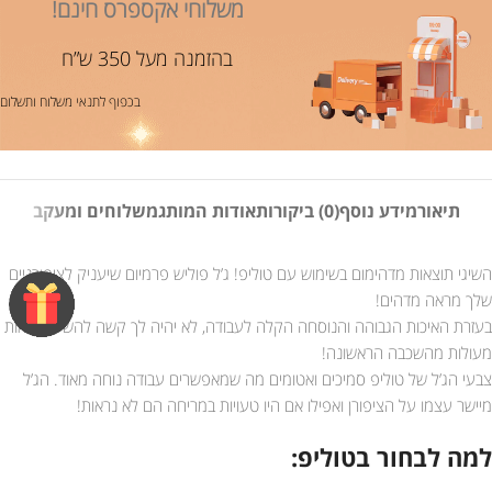
משלוחי אקספרס חינם!
בהזמנה מעל 350 ש”ח
בכפוף לתנאי משלוח ותשלום
תיאור
מידע נוסף
(0) ביקורות
אודות המותג
משלוחים ומעקב
השיגי תוצאות מדהימום בשימוש עם טוליפ! ג’ל פוליש פרמיום שיעניק לציפורניים
שלך מראה מדהים!
בעזרת האיכות הגבוהה והנוסחה הקלה לעבודה, לא יהיה לך קשה להשיג תוצאות
מעולות מהשכבה הראשונה!
צבעי הג’ל של טוליפ סמיכים ואטומים מה שמאפשרים עבודה נוחה מאוד. הג’ל
מיישר עצמו על הציפורן ואפילו אם היו טעויות במריחה הם לא נראות!
למה לבחור בטוליפ: