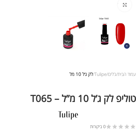
לחץ להגדלת התמונה
עמוד הבית
ג’לים
Tulipe
לק ג׳ל 10 מל
טוליפ לק ג’ל 10 מ”ל – T065
0 ביקורות