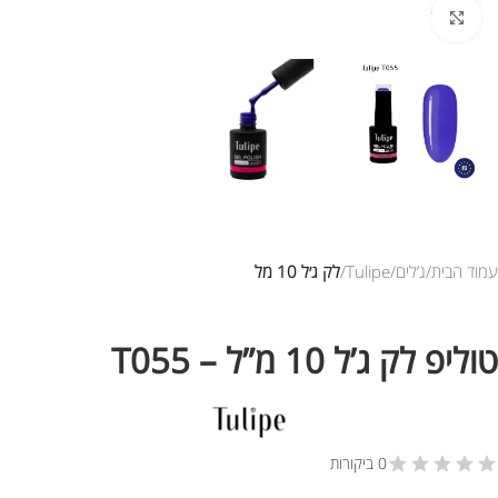
לחץ להגדלת התמונה
עמוד הבית
ג’לים
Tulipe
לק ג׳ל 10 מל
טוליפ לק ג’ל 10 מ”ל – T055
0 ביקורות