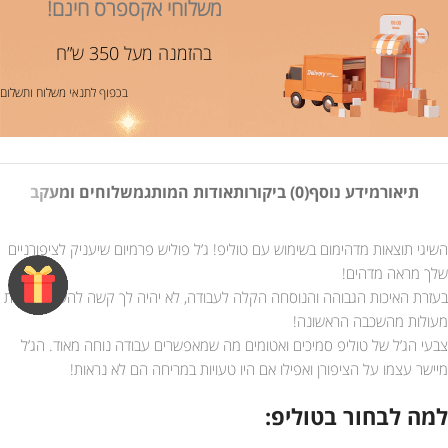
משלוחי אקספרס חינם!
בהזמנה מעל 350 ש”ח
בכפוף לתנאי משלוח ותשלום
תיאור
מידע נוסף
(0) ביקורות
אודות המותג
משלוחים ומעקב
השיגי תוצאות מדהימום בשימוש עם טוליפ! ג’ל פוליש פרמיום שיעניק לציפורניים
שלך מראה מדהים!
בעזרת האיכות הגבוהה והנוסחה הקלה לעבודה, לא יהיה לך קשה להשיג תוצאות
מעולות מהשכבה הראשונה!
צבעי הג’ל של טוליפ סמיכים ואטומים מה שמאפשרים עבודה נוחה מאוד. הג’ל
מיישר עצמו על הציפורן ואפילו אם היו טעויות במריחה הם לא נראות!
למה לבחור בטוליפ: