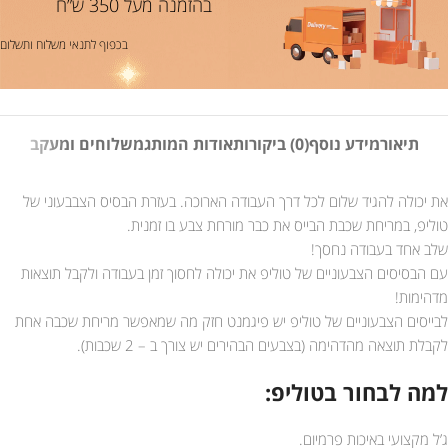
בהזמנה מעל 350 ש”ח
בכפוף לתנאי משלוח ותשלום
תיאור
מידע נוסף
(0) ביקורות
אודות המותג
משלוחים ומעקב
את יכולה להגיד שלום לכל דרך העבודה הארוכה. בעזרת הבסיס הצבבעוני של
טוליפ, במריחת שכבת הבייס את כבר מורחת צבע בו זמנית.
שלב אחד בעבודה נחסך!
עם הבסיסים הצבעוניים של טוליפ את יכולה לחסוך זמן בעבודה ולקבל תוצאות
מדהימות!
לבייסים הצבעוניים של טוליפ יש פיגמנט חזק מה שמאפשר מריחת שכבה אחת
לקבלת תוצאה מהדהימה (בצבעים הבהירים יש צורך ב – 2 שכבות).
למה לבחור בטוליפ:
ג’ל מקצועי באיכות פרמיום.