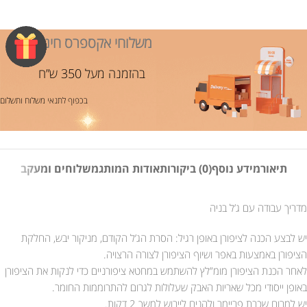
משלוחי אקספרס חינם!
בהזמנה מעל 350 ש”ח
בכפוף לתנאי משלוח ותשלום
תיאור
מידע נוסף
(0) ביקורות
אודות המותג
משלוחים ומעקב
מדריך עבודה עם ג’ל בניה
יש לבצע הכנה לציפורן באופן רגיל: הסרת הג’ל הקודם, מניקור יבש, החלקת
הציפורן באמצעות באפר ושיוף הציפורן לצורה הרצויה.
לאחר הכנת הציפורן מומ”לץ להשתמש במחטא ציפורניים כדי לנקות את הציפורן
באופן ייסודי מכל שאריות האבק שעלולות לגרום להתרוממות החומר.
יש למרוח שכבת פריימר ולהניח לייבוש למשך 2 דקות.