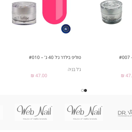
טוליפ בילדר ג׳ל 40 ג’ – #010
ג'ל בניה
₪
47.00
₪
47