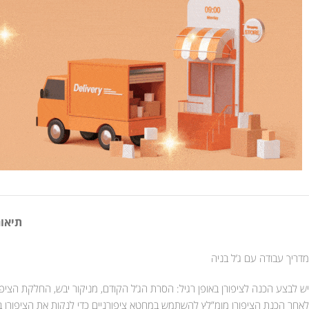
תיאור
מדריך עבודה עם ג’ל בניה
יש לבצע הכנה לציפורן באופן רגיל: הסרת הג’ל הקודם, מניקור יבש, החלקת הציפו
לאחר הכנת הציפורן מומ”לץ להשתמש במחטא ציפורניים כדי לנקות את הציפורן בא