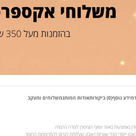
מידע נוסף
(0) ביקורות
אודות המותג
משלוחים ומעקב
רן באמצעות באפר ושיוף הציפורן לצורה הרצויה.
ופן ייסודי מכל שאריות האבק שעלולות לגרום להתרוממות החומר.