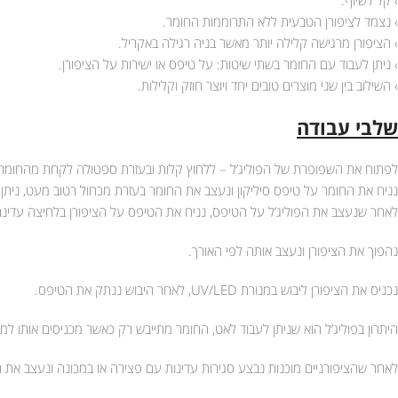
› קל לשיוף.
› נצמד לציפורן הטבעית ללא התרוממות החומר.
› הציפורן מרגישה קלילה יותר מאשר בניה רגילה באקריל.
› ניתן לעבוד עם החומר בשתי שיטות: על טיפס או ישירות על הציפורן.
› השילוב בין שני מוצרים טובים יחד ויוצר חוזק וקלילות.
שלבי עבודה
לפתוח את השפופרת של הפוליג’ל – ללחוץ קלות ובעזרת ספטולה לקחת מהחומר 
נניח את החומר על טיפס סיליקון ונעצב את החומר בעזרת מכחול רטוב מעט, ניתן
לאחר שנעצב את הפוליג’ל על הטיפס, נניח את הטיפס על הציפורן בלחיצה עדינה ול
נהפוך את הציפורן ונעצב אותה לפי האורך.
נכניס את הציפורן ליבוש במנורת UV/LED, לאחר היבוש ננתק את הטיפס.
היתרון בפוליג’ל הוא שניתן לעבוד לאט, החומר מתייבש רק כאשר מכניסים אותו למנ
לאחר שהציפורניים מוכנות נבצע סגירות עדינות עם פצירה או במכונה ונעצב את ה