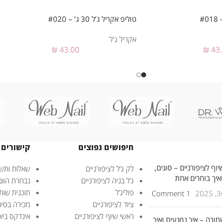
טוליפ אקריל ג’ל 30 ג’ – #020
אקריל ג'ל
₪
43.00
₪
43
חיפושים נפוצים
קישורים 
וף לציפורניים – סוגים,
לק ג’ל לציפורניים
שאלות ותשו
ואיך בוחרים אחת
ג’ל בניה לציפורניים
נבחרת הוובנ
פוליג’ל
תוכנית שות
1 Comment
ציוד לציפורניים
מכירה בסיט
ראשי שיוף לציפורניים
אינדקס ביוטי – uty
חורה – איך נמנעים ואיך