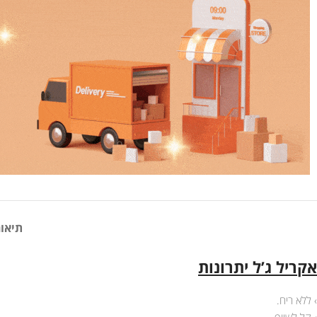
תיאור
אקריל ג’ל יתרונות
› ללא ריח.