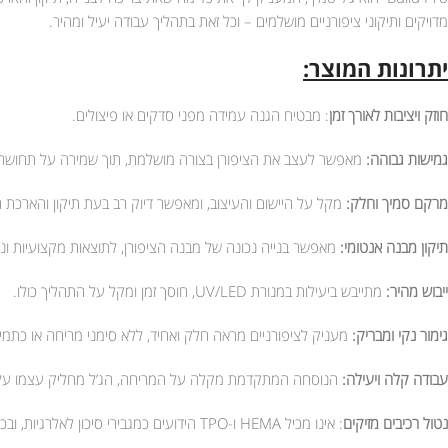
מדויקים ותיקוני ציפורניים מושלמים – וכל זאת בתהליך עבודה יעיל ומהיר.
יתרונות המוצר:
חוזק ויציבות לאורך זמן
: מבטיח הגנה עמידה מפני סדקים או פיצולים.
גמישות גבוהה:
מאפשר לעצב את הציפורן בצורה מושלמת, תוך שמירה על תחושה 
מרקם סמיך וחלק:
מקל על היישום והעיצוב, ומאפשר דיוק רב בעת תיקון והארכת ה
תיקון מבנה אנטומי:
מאפשר בנייה נכונה של מבנה הציפורן, לתוצאות מקצועיות ונ
ייבוש מהיר:
מתייבש ביעילות במנורת UV/LED, חוסך זמן ומקל על התהליך כולו.
גימור נקי ומבריק:
מעניק לציפורניים מראה חלק ואחיד, ללא סימני מריחה או כתמי
עבודה קלה ויעילה:
הנוסחה המתקדמת מקלה על המריחה, הג’ל מחליק עצמו על הצ
נטול רכיבים מזיקים
: אינו מכיל HEMA ו-TPO הידועים כמגבירי סיכון לאלרגיות, ובכך תורם לסביבת עבודה בטוחה ובריאה יותר.