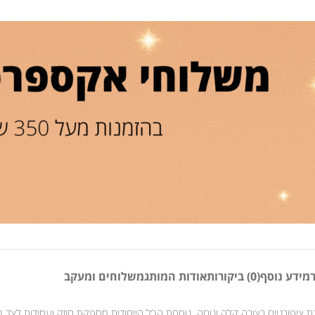
מידע נוסף
(0) ביקורות
אודות המותג
משלוחים ומעקב
והארכת ציפורניים בצורה קלה ונוחה. נוסחת הג’ל הייחודית מספקת חוזק ועמידות לצד 