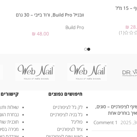
וובנייל Build Pro, ורוד בייבי – 30 גרם
₪
28
Build Pro
(1)
₪
48.00
חיפושים נפוצים
קישורים 
וף לציפורניים – סוגים,
לק ג’ל לציפורניים
שאלות ותשו
ואיך בוחרים אחת
ג’ל בניה לציפורניים
נבחרת הוובנ
פוליג’ל
תוכנית שות
1 Comment
ציוד לציפורניים
מכירה בסיט
ראשי שיוף לציפורניים
אינדקס ביוטי – uty