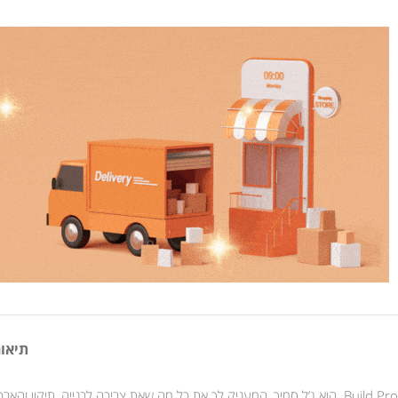
תיאור
Build Pro הוא ג’ל סמיך, המעניק לך את כל מה שאת צריכה לבנייה, תיקון 