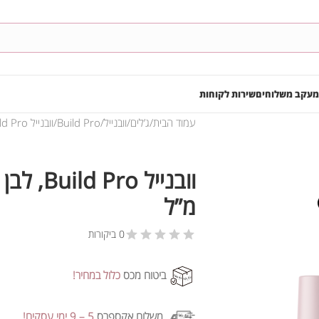
מעקב משלוחים
שירות לקוחות
עמוד הבית
ג’לים
וובנייל
Build Pro
וובנייל Build Pro, לבן בוהק – 15 מ”ל
מ”ל
0 ביקורות
ביטוח מכס
כלול במחיר!
משלוח אקספרס
5 – 9 ימי עסקים!