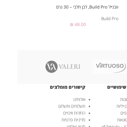
וובנייל Build Pro, לבן חלבי – 30 גרם
וובנייל Build Pro, ורוד – 30 גרם
Build Pro
₪
48.00
Build Pro
שימושיים
קישורים מומלצים
בות
אודותינו
ייליות
משלוחים ותשלום
פים
החזרות וזיכויים
ונאות
מדיניות פרטיות
all bea
תנאי שימוש