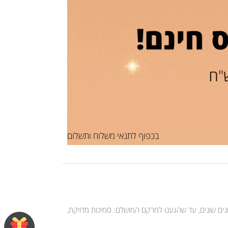
בכפוף לתנאי משלוח ותשלום
רבים בחנו וניסינו עשרות פורמולות וגוונים שונים, עד שהגענו למרקם המושלם: סמיכות מדויקת,