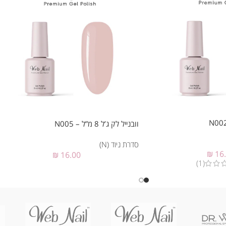
וובנייל לק ג’ל 8 מ”ל – N005
סדרת ניוד (N)
₪
16
₪
16.00
(1)