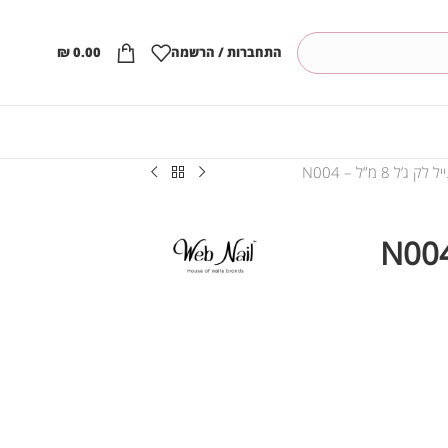
התחברות / הרשמה
0.00
₪
 לק ג’ל 8 מ”ל – N004