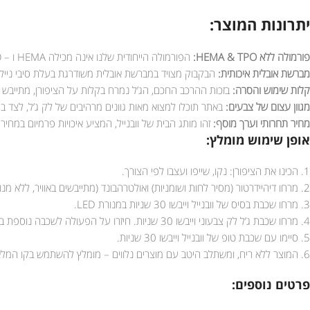
יתרונות המוצר:
פורמולה ללא HEMA & TPO:
הפורמולה הייחודית שלנו אינה מכילה HEMA ו – TPO, מה שמפחית משמעותית את הסיכון לאלרגיות ומבטיח חוויה נעימה יותר למקצועיות וללקוחותיהן.
מברשת אובלית איכותית:
הבקבוק מצויד במברשת אובלית משודרגת בעלת סיבי נייל
קלות שימוש והסרה:
בזכות ההרכב החכם, הג’ל נמרח בקלות על הציפורן, מתייבש במהירות (30 שניות בלבד במנורת LED), ונוח להסרה בכל
מגוון עצום של צבעים:
באתר תוכלו למצוא מאות גוונים מרהיבים של לק ג’ל, לצד ב
מחיר תחרותי וערך מוסף:
זהו מותג הבית של וובנייל, המציע איכויות פרמיום במח
אופן שימוש מומלץ:
1. הכינו את הציפורן: נקו, שייפו ועצבו לפי הצורך.
2. מרחו דיהיידרטור (מסיר לחות ושומניות) ואולטרהבונד (מתייבשים באוויר, ללא מנורה).
3. מרחו שכבת בסיס של וובנייל וייבשו 30 שניות במנורת LED.
4. מרחו שכבת ג’ל לק צבעוני וייבשו 30 שניות. חיזרו על הפעולה לשכבה נוספת במידת הצורך.
5. סיימו עם שכבת טופ של וובנייל וייבשו 30 שניות.
6. המוצר ללא ריח, ומשתלב היטב עם מוצרים נלווים – מומלץ להשתמש בקו המלא של וובנייל לתוצאה אופטימלית.
פרטים נוספים: