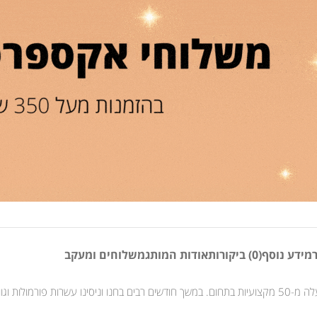
מידע נוסף
(0) ביקורות
אודות המותג
משלוחים ומעקב
לק ג’ל של וובנייל הוא תוצר של מחקר ופיתוח מקיף, בשיתוף פעולה צמוד עם למעלה מ-50 מקצועיות בתחום. במשך חודשים 