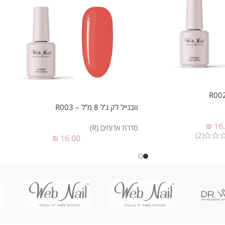
וובנייל לק ג’ל 8 מ”ל – R003
₪
16
סדרת אדומים (R)
(2)
₪
16.00