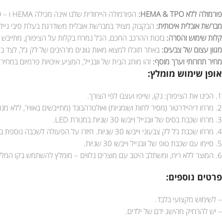
פורמולה ללא HEMA & TPO:
הפורמולה הייחודית שלנו אינה מכילה HEMA ו – TPO, מה שמפחית משמעותית את הסיכון לאלרגיות ומבטיח חוויה נעימה יותר למקצועיות וללקוחותיהן.
מברשת אובלית איכותית:
הבקבוק מצויד במברשת אובלית משודרגת בעלת סיבי נייל
קלות שימוש והסרה:
בזכות ההרכב החכם, הג’ל נמרח בקלות על הציפורן, מתייבש במהירות (30 שניות בלבד במנורת LED), ונוח להסרה בכל
מגוון עצום של צבעים:
באתר תוכלו למצוא מאות גוונים מרהיבים של לק ג’ל, לצד ב
מחיר תחרותי וערך מוסף:
זהו מותג הבית של וובנייל, המציע איכויות פרמיום במח
אופן שימוש מומלץ:
1. הכינו את הציפורן: נקו, שייפו ועצבו לפי הצורך.
2. מרחו דיהיידרטור (מסיר לחות ושומניות) ואולטרהבונד (מתייבשים באוויר, ללא מנורה).
3. מרחו שכבת בסיס של וובנייל וייבשו 30 שניות במנורת LED.
4. מרחו שכבת ג’ל לק צבעוני וייבשו 30 שניות. חיזרו על הפעולה לשכבה נוספת במידת הצורך.
5. סיימו עם שכבת טופ של וובנייל וייבשו 30 שניות.
6. המוצר ללא ריח, ומשתלב היטב עם מוצרים נלווים – מומלץ להשתמש בקו המלא של וובנייל לתוצאה אופטימלית.
פרטים נוספים:
– לשימוש מקצועי בלבד.
– יש להרחיק מהישג ידם של ילדים.