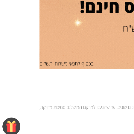
בכפוף לתנאי משלוח ותשלום
רבים בחנו וניסינו עשרות פורמולות וגוונים שונים, עד שהגענו למרקם המושלם: סמיכות מדויקת,