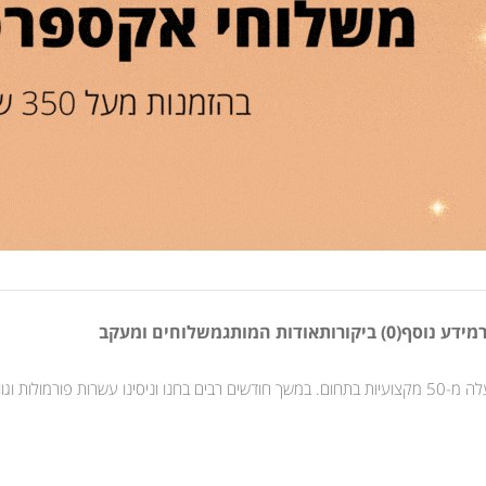
מידע נוסף
(0) ביקורות
אודות המותג
משלוחים ומעקב
לק ג’ל של וובנייל הוא תוצר של מחקר ופיתוח מקיף, בשיתוף פעולה צמוד עם למעלה מ-50 מקצועיות בתחום. במשך חודשים 