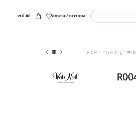
התחברות / הרשמה
0.00
₪
וובנייל לק ג’ל 8 מ”ל – R004