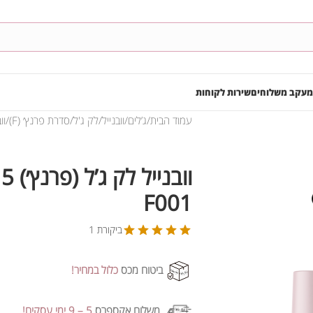
מעקב משלוחים
שירות לקוחות
עמוד הבית
ג’לים
וובנייל
לק ג'ל
סדרת פרנץ׳ (F)
ווב
F001
ביקורת 1
ביטוח מכס
כלול במחיר!
משלוח אקספרס
5 – 9 ימי עסקים!