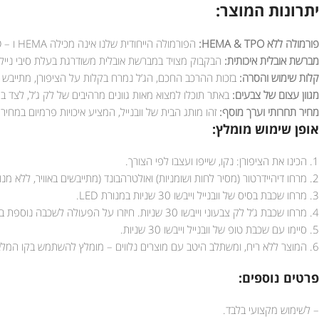
יתרונות המוצר:
פורמולה ללא HEMA & TPO:
הפורמולה הייחודית שלנו אינה מכילה HEMA ו – TPO, מה שמפחית משמעותית את הסיכון לאלרגיות ומבטיח חוויה נעימה יותר למקצועיות וללקוחותיהן.
מברשת אובלית איכותית:
הבקבוק מצויד במברשת אובלית משודרגת בעלת סיבי נייל
קלות שימוש והסרה:
בזכות ההרכב החכם, הג’ל נמרח בקלות על הציפורן, מתייבש במהירות (30 שניות בלבד במנורת LED), ונוח להסרה בכל
מגוון עצום של צבעים:
באתר תוכלו למצוא מאות גוונים מרהיבים של לק ג’ל, לצד ב
מחיר תחרותי וערך מוסף:
זהו מותג הבית של וובנייל, המציע איכויות פרמיום במח
אופן שימוש מומלץ:
1. הכינו את הציפורן: נקו, שייפו ועצבו לפי הצורך.
2. מרחו דיהיידרטור (מסיר לחות ושומניות) ואולטרהבונד (מתייבשים באוויר, ללא מנורה).
3. מרחו שכבת בסיס של וובנייל וייבשו 30 שניות במנורת LED.
4. מרחו שכבת ג’ל לק צבעוני וייבשו 30 שניות. חיזרו על הפעולה לשכבה נוספת במידת הצורך.
5. סיימו עם שכבת טופ של וובנייל וייבשו 30 שניות.
6. המוצר ללא ריח, ומשתלב היטב עם מוצרים נלווים – מומלץ להשתמש בקו המלא של וובנייל לתוצאה אופטימלית.
פרטים נוספים:
– לשימוש מקצועי בלבד.