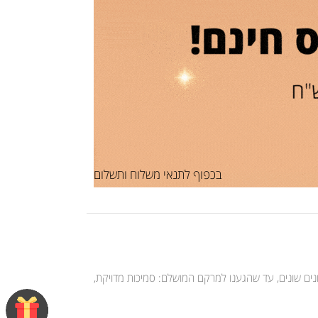
בכפוף לתנאי משלוח ותשלום
רבים בחנו וניסינו עשרות פורמולות וגוונים שונים, עד שהגענו למרקם המושלם: סמיכות מדויקת,