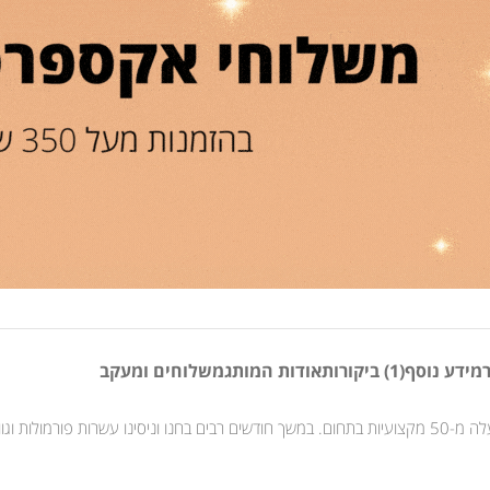
מידע נוסף
(1) ביקורות
אודות המותג
משלוחים ומעקב
לק ג’ל של וובנייל הוא תוצר של מחקר ופיתוח מקיף, בשיתוף פעולה צמוד עם למעלה מ-50 מקצועיות בתחום. במשך חודשים 