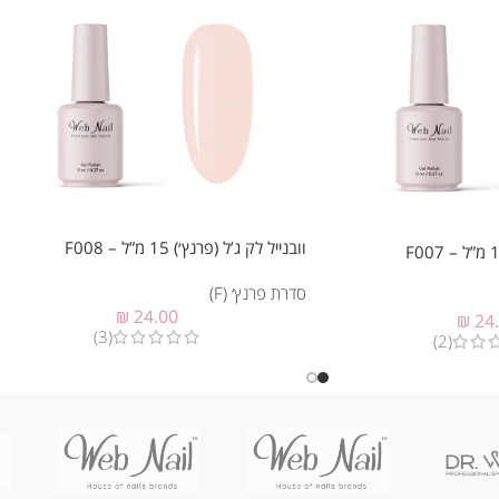
וובנייל לק ג’ל (פרנץ׳) 15 מ”ל – F008
סדרת פרנץ׳ (F)
₪
24.00
₪
24
(3)
(2)