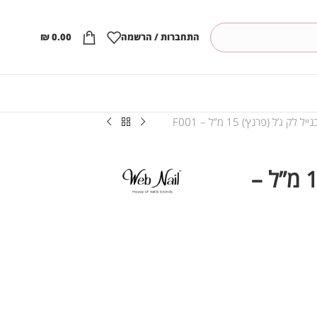
התחברות / הרשמה
0.00
₪
נייל לק ג’ל (פרנץ׳) 15 מ”ל – F001
וובנייל לק ג’ל (פרנץ׳) 15 מ”ל –