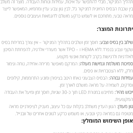
תהליך המניקור, מבלי להתפשר על איכות, עמידות ונוחות העבודה. מוצר זה משלב
בין שכבת הבסיס החיונית למניקור ג’ל, לבין גוון צבע עדין ומחמיא, המאפשר לייצר
מראה טבעי, מתוחכם או לשמש כרקע מושלם לדוגמאות ועיצובים נוספים.
יתרונות המוצר:
שילוב בין בסיס וצבע:
חוסך זמן ושלבים בתהליך המניקור – אין צורך במריחת בסיס
שקוף וצבע בנפרד.ללא HEMA ו – TPO אשר מעוררי אלרגיה, להפחתת הסיכון
לאלרגיות ולרגישות בקרב לקוחות ואנשי מקצוע.
סמיכות מושלמת וגמישות מעולה:
המרקם מאפשר מריחה אחידה, נוחה וגימור
חלק, ללא הצטברויות או פסים.
עמידות גבוהה:
הבסיס הצבעוני נאחז היטב בציפורן ומונע התרוממות, קילופים
וסדקים, לשמירה על מראה מושלם לאורך זמן.
ייבוש מהיר:
מתייבש במנורת LED תוך כ-30 שניות, חוסך זמן ומיעל את העבודה
המקצועית.
גוון מעודן:
הגוון העדין משתלב בקלות עם כל עיצוב, מעניק לציפורניים מראה
מטופח גם במראה נקי וטבעי, או משמש כרקע לגוונים אחרים של וובנייל.
אופן השימוש המומלץ: