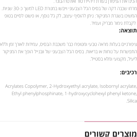
הכינו את הציפורן בעזרת דיהיידרטור ואולטרהבונד.
מרחו שכבה דקה של בסיס הג’ל הצבעוני וייבשו במנורת LED למשך כ-30 שניות.
המשיכו בשגרת המניקור: ניתן להוסיף עיצוב, לק ג’ל נוסף, או פשוט לסיים בטופ
לקבלת גימור מבריק ועמיד.
תוצאה:
ציפורניים בעלות מראה טבעי ומטופח כבר משכבת הבסיס, עמידות לאורך זמן וללא
התפשרות על נוחות או בריאות. בסיס הג’ל הצבעוני של וובנייל הופך את המניקור
ליעיל, מקצועי ומלא בסטייל.
רכיבים:
Acrylates Copolymer, 2-Hydroxyethyl acrylate, Isobornyl acrylate,
Ethyl phenylphosphinate, 1-hydroxycyclohexyl phenyl ketone,
Silica.
מוצרים קשורים