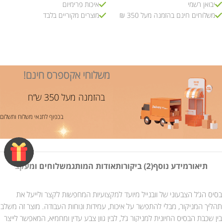
יבואן רשמי
איכות פרימיום
משלוחים חינם בהזמנה מעל 350 ₪
מוצרים מקוריים בלבד
משלוחי אקספרס חינם!
בהזמנה מעל 350 ש”ח
בכפוף לתנאי משלוח ותשלום
תיאור
מידע נוסף
(2) ביקורות
אודות המותג
משלוחים ומעקב
בסיס הג’ל הצבעוני של וובנייל מיועד למקצועיות המחפשות לקצר ולייעל את
תהליך המניקור, מבלי להתפשר על איכות, עמידות ונוחות העבודה. מוצר זה משלב
בין שכבת הבסיס החיונית למניקור ג’ל, לבין גוון צבע עדין ומחמיא, המאפשר לייצר