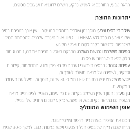
מראה טבעי, מתוחכם או לשמש כרקע מושלם לדוגמאות ועיצובים נוספים.
יתרונות המוצר:
שילוב בין בסיס וצבע:
חוסך זמן ושלבים בתהליך המניקור – אין צורך במריחת בסיס
שקוף וצבע בנפרד.ללא HEMA ו – TPO אשר מעוררי אלרגיה, להפחתת הסיכון
לאלרגיות ולרגישות בקרב לקוחות ואנשי מקצוע.
סמיכות מושלמת וגמישות מעולה:
המרקם מאפשר מריחה אחידה, נוחה וגימור
חלק, ללא הצטברויות או פסים.
עמידות גבוהה:
הבסיס הצבעוני נאחז היטב בציפורן ומונע התרוממות, קילופים
וסדקים, לשמירה על מראה מושלם לאורך זמן.
ייבוש מהיר:
מתייבש במנורת LED תוך כ-30 שניות, חוסך זמן ומיעל את העבודה
המקצועית.
גוון מעודן:
הגוון העדין משתלב בקלות עם כל עיצוב, מעניק לציפורניים מראה
מטופח גם במראה נקי וטבעי, או משמש כרקע לגוונים אחרים של וובנייל.
אופן השימוש המומלץ:
הכינו את הציפורן בעזרת דיהיידרטור ואולטרהבונד.
מרחו שכבה דקה של בסיס הג’ל הצבעוני וייבשו במנורת LED למשך כ-30 שניות.