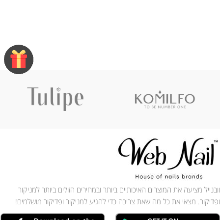
וובנייל מציעה את המוצרים האיכותיים ביותר ובמחירים הזולים ביותר למניקור
ופדיקור. מצאי את כל מה שאת צריכה כדי להגיע למניקור ופדיקור מושלמים!