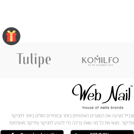
וובנייל מציעה את המוצרים האיכותיים ביותר ובמחירים הזולים ביותר למניקור
ופדיקור. מצאי את כל מה שאת צריכה כדי להגיע למניקור ופדיקור מושלמים!