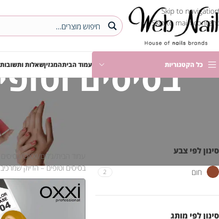
Skip to navigation
Skip to main content
בסיסים וטופי
כל הקטגוריות
עמוד הבית
המגזין
שאלות ותשובות
סינון לפי צבע
עמוד הבית
ג’לים
OXXI
בסיסים 
בסיסים וטופים – הדיוק שמרכיב
חום
2
סינון לפי מותג