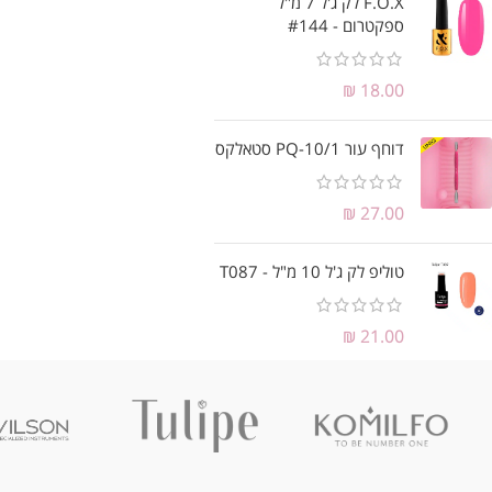
F.O.X לק ג'ל 7 מ"ל
ספקטרום - #144
₪
18.00
דוחף עור PQ-10/1 סטאלקס
₪
27.00
טוליפ לק ג'ל 10 מ"ל - T087
₪
21.00