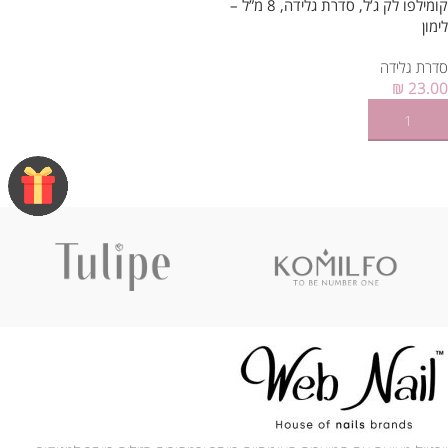
קומילפו לק ג’ל, סדרת גלידה, 8 מ”ל –
לימון
סדרת גלידה
₪
23.00
הוספה לסל