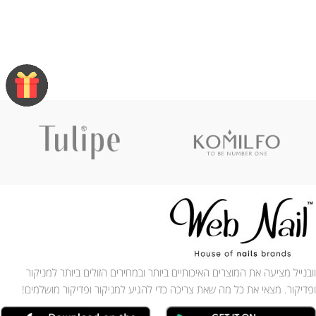
וובנייל מציעה את המוצרים האיכותיים ביותר ובמחירים הזולים ביותר למניקור
ופדיקור. מצאי את כל מה שאת צריכה כדי להגיע למניקור ופדיקור מושלמים!